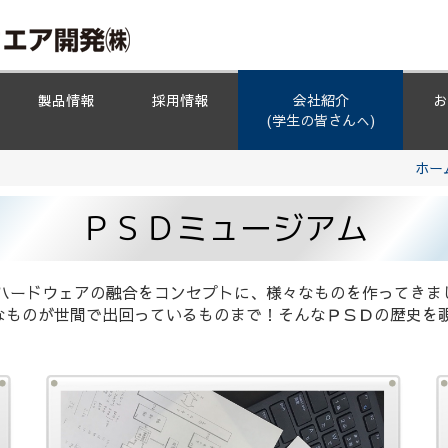
製品情報
採用情報
会社紹介
お
(学生の皆さんへ)
ホー
ＰＳＤミュージアム
とハードウェアの融合をコンセプトに、様々なものを作ってきま
なものが世間で出回っているものまで！そんなＰＳＤの歴史を