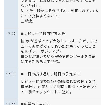
できるね。これはこう考えた方がいいんじゃ
ないかetc...
私 ：た…確かにそうですね。見直します。(あ
れ～？指摘多くない？)
…撃沈。
17:00
レビュー指摘内容まとめ
■
指摘0が達成できず大敗してしまったが、レビ
ューのおかげでより良い設計書になったこと
を喜ぼう。(ポジティブ)
※のどが渇いているが帰宅後のビールを最高
にするためあえて我慢。
17:30
一日の振り返り、明日の予定メモ
■
レビュー指摘で誤記や記載漏れ等の軽度な指
摘が4件。対策として見直し観点・方法をレビ
ュー前チェックシートに追加。
17:45
終業のチャイム
■