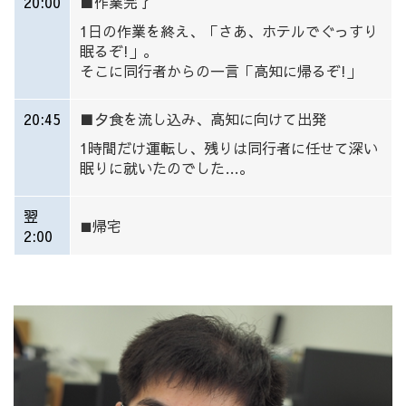
20:00
■作業完了
1日の作業を終え、「さあ、ホテルでぐっすり
眠るぞ!」。
そこに同行者からの一言「高知に帰るぞ!」
20:45
■
夕食を流し込み、高知に向けて出発
1時間だけ運転し、残りは同行者に任せて深い
眠りに就いたのでした…。
翌
帰宅
■
2:00