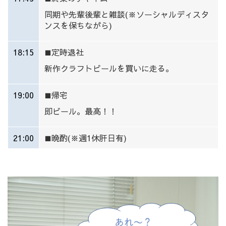
同期や先輩後輩と雑談(※ソーシャルディスタ
ンスを保ちながら)
18:15
定時退社
■
新作クラフトビールを買いに走る。
19:00
帰宅
■
即ビール。最高！！
21:00
晩酌(※週1休肝日有)
■